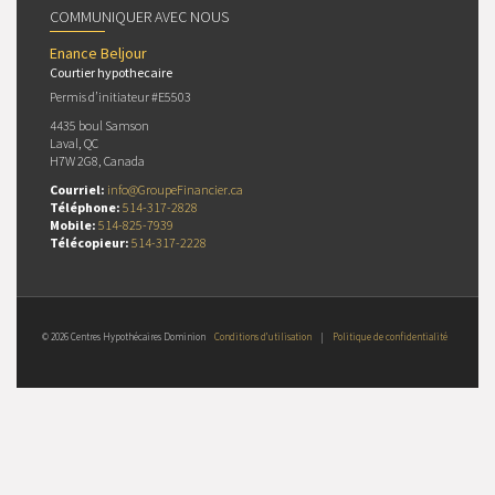
COMMUNIQUER AVEC NOUS
Enance Beljour
Courtier hypothecaire
Permis d’initiateur #E5503
4435 boul Samson
Laval, QC
H7W 2G8, Canada
Courriel:
info@GroupeFinancier.ca
Téléphone:
514-317-2828
Mobile:
514-825-7939
Télécopieur:
514-317-2228
© 2026 Centres Hypothécaires Dominion
Conditions d’utilisation
|
Politique de confidentialité