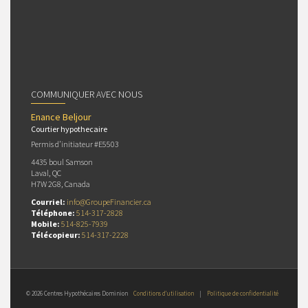
COMMUNIQUER AVEC NOUS
Enance Beljour
Courtier hypothecaire
Permis d’initiateur #E5503
4435 boul Samson
Laval, QC
H7W 2G8, Canada
Courriel:
info@GroupeFinancier.ca
Téléphone:
514-317-2828
Mobile:
514-825-7939
Télécopieur:
514-317-2228
© 2026 Centres Hypothécaires Dominion
Conditions d’utilisation
|
Politique de confidentialité