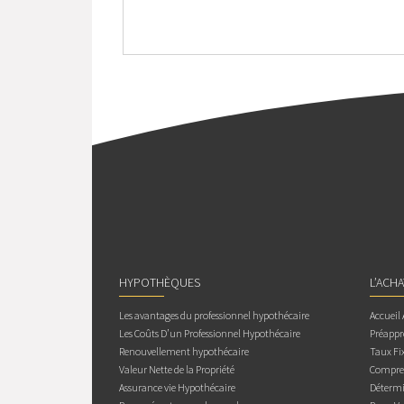
HYPOTHÈQUES
L’ACH
Les avantages du professionnel hypothécaire
Accueil
Les Coûts D’un Professionnel Hypothécaire
Préappr
Renouvellement hypothécaire
Taux Fix
Valeur Nette de la Propriété
Compren
Assurance vie Hypothécaire
Détermi