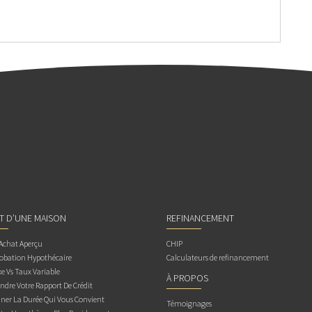
AT D’UNE MAISON
REFINANCEMENT
 Achat Aperçu
CHIP
obation Hypothécaire
Calculateurs de refinancement
e Vs Taux Variable
À PROPOS
dre Votre Rapport De Crédit
ner La Durée Qui Vous Convient
Témoignages