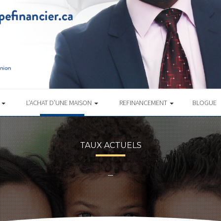
S
L’ACHAT D’UNE MAISON
REFINANCEMENT
BLOGUE
TAUX ACTUELS
–