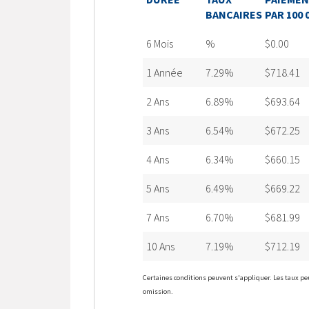
BANCAIRES
PAR 100 
6 Mois
%
$0.00
1 Année
7.29%
$718.41
2 Ans
6.89%
$693.64
3 Ans
6.54%
$672.25
4 Ans
6.34%
$660.15
5 Ans
6.49%
$669.22
7 Ans
6.70%
$681.99
10 Ans
7.19%
$712.19
Certaines conditions peuvent s'appliquer. Les taux pe
omission.