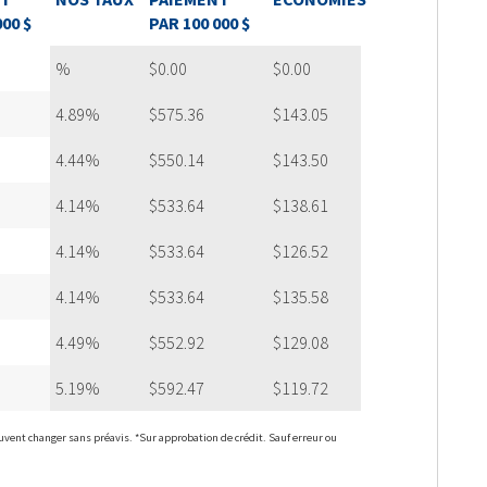
000 $
PAR 100 000 $
%
$0.00
$0.00
4.89%
$575.36
$143.05
4.44%
$550.14
$143.50
4.14%
$533.64
$138.61
4.14%
$533.64
$126.52
4.14%
$533.64
$135.58
4.49%
$552.92
$129.08
5.19%
$592.47
$119.72
uvent changer sans préavis. *Sur approbation de crédit. Sauf erreur ou