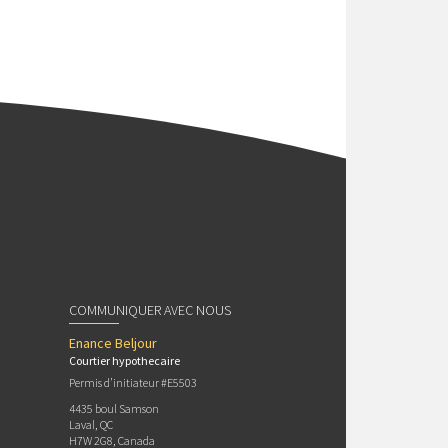
COMMUNIQUER AVEC NOUS
Enance Beljour
Courtier hypothecaire
Permis d’initiateur #E5503
4435 boul Samson
Laval, QC
H7W 2G8, Canada